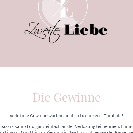
Die Gewinne
Viele tolle Gewinne warten auf dich bei unserer Tombola!
basars kannst du ganz einfach an der Verlosung teilnehmen. Einfa
m Eingang) und bis zur Ziehung in den Lostopf neben der Kasse w